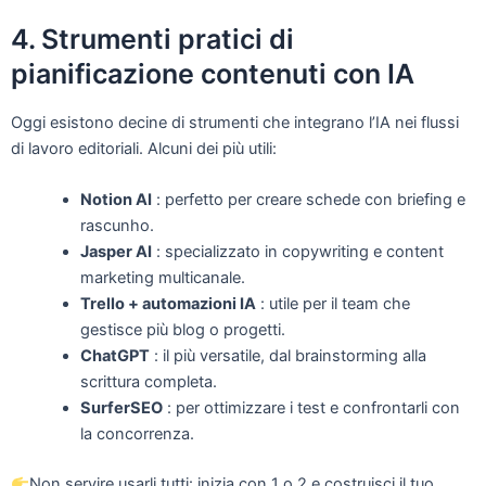
4. Strumenti pratici di
pianificazione contenuti con IA
Oggi esistono decine di strumenti che integrano l’IA nei flussi
di lavoro editoriali. Alcuni dei più utili:
Notion AI
: perfetto per creare schede con briefing e
rascunho.
Jasper AI
: specializzato in copywriting e content
marketing multicanale.
Trello + automazioni IA
: utile per il team che
gestisce più blog o progetti.
ChatGPT
: il più versatile, dal brainstorming alla
scrittura completa.
SurferSEO
: per ottimizzare i test e confrontarli con
la concorrenza.
Non servire usarli tutti: inizia con 1 o 2 e costruisci il tuo