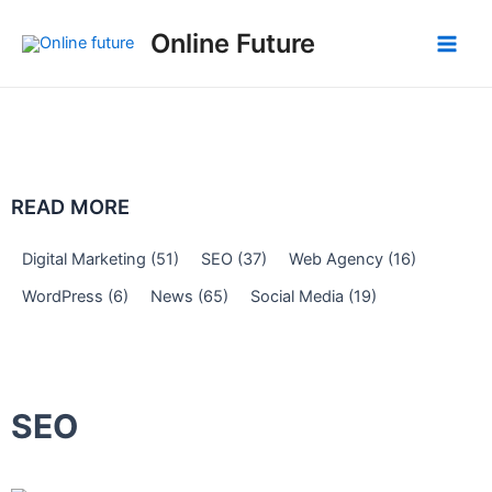
Skip
Post
Main
Online Future
to
navigation
Men
content
READ MORE
Digital Marketing
(51)
SEO
(37)
Web Agency
(16)
WordPress
(6)
News
(65)
Social Media
(19)
SEO